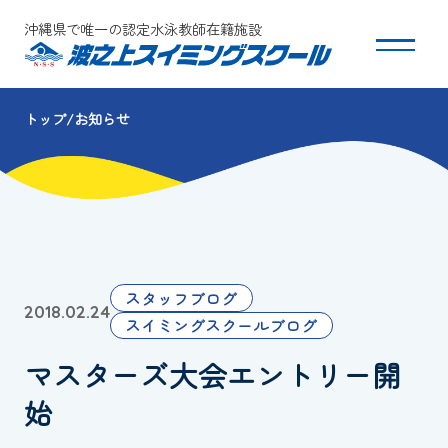
沖縄県で唯一の認定水泳教師在籍施設
トップ
お知らせ
スクールについて
コース・クラス紹介
体験・入会
スタッフブログ
2018.02.24
団体会員募集
スイミングスクールブログ
マスターズ大会エントリー開
保護者の方へ
始
採用情報