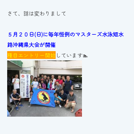
さて、話は変わりまして
５月２０日(日)に
毎年恒例の
マスターズ水泳短水
路沖縄県大会が開催
種目エントリー開始
しています🏊