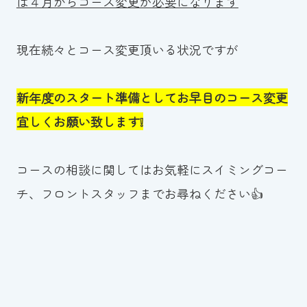
は４月からコース変更が必要になります
スイミングスクールの
体験申し込みはこちら!
現在続々とコース変更頂いる状況ですが
新年度のスタート準備としてお早目のコース変更
宜しくお願い致します❕
コースの相談に関してはお気軽にスイミングコー
チ、フロントスタッフまでお尋ねください👍