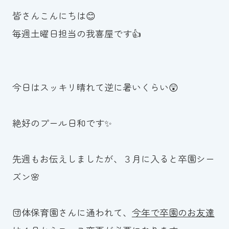
皆さんこんにちは😊
お知らせ
毎週土曜日担当の我喜屋です👍
カレンダー
波スイタイムズ
今日はスッキリ晴れて逆に暑いくらい😲
お問い合わせ
絶好のプール日和です✨
Tel.098-863-7264
先週もお伝えしましたが、３月に入ると卒園シー
平日 9:00～22:00｜土祝 9:00～21:00
ズン🌸
メールでお問い合わせ
団体保育園さんに通われて、
今年で卒園のお友達