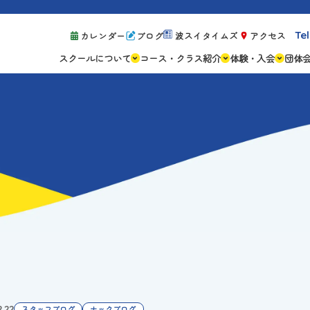
Tel
カレンダー
ブログ
波スイタイムズ
アクセス
スクールについて
コース・クラス紹介
体験・入会
団体
スクールの特徴
ジュニアスクール
体験レッスン案
設備紹介
アスリートコース
体験予約の流れ
親子コース
キャンペーン情
成人コース
よくある質問
ご入会手続き
ご入会費・月会
各種注意事項
2.22
スタッフブログ
ナックブログ