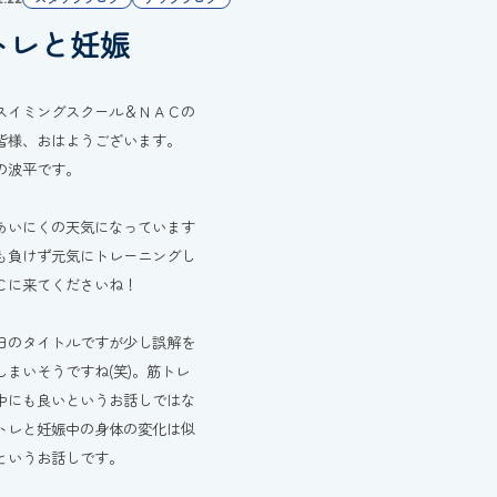
トレと妊娠
スイミングスクール＆ＮＡＣの
皆様、おはようございます。
の波平です。
あいにくの天気になっています
も負けず元気にトレーニングし
Ｃに来てくださいね！
日のタイトルですが少し誤解を
しまいそうですね(笑)。筋トレ
中にも良いというお話しではな
トレと妊娠中の身体の変化は似
というお話しです。