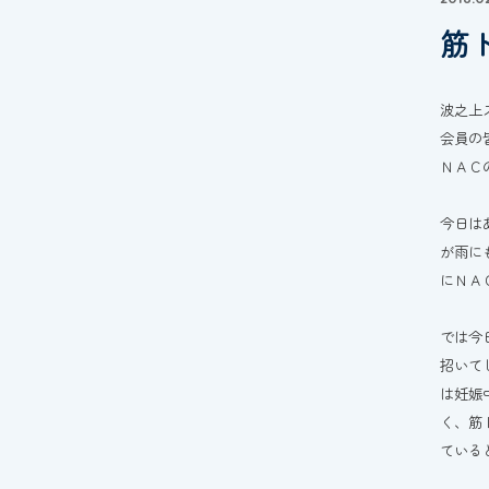
筋
波之上
会員の
ＮＡＣ
今日は
が雨に
にＮＡ
では今
招いて
は妊娠
く、筋
ている