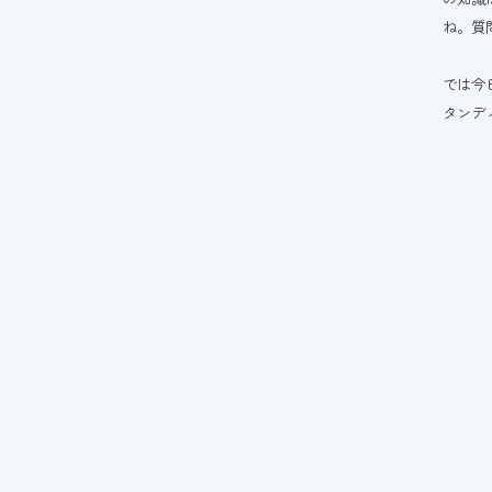
ね。質
では今
タンデ