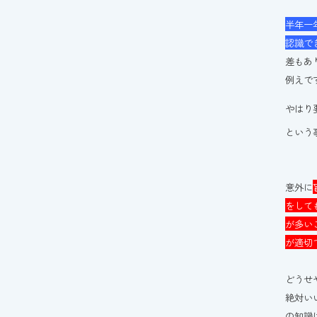
半年一
認識で
差もあ
例えで
やは
という
意外に
をして
が多い
が適切
どうせ
絶対い
の知識