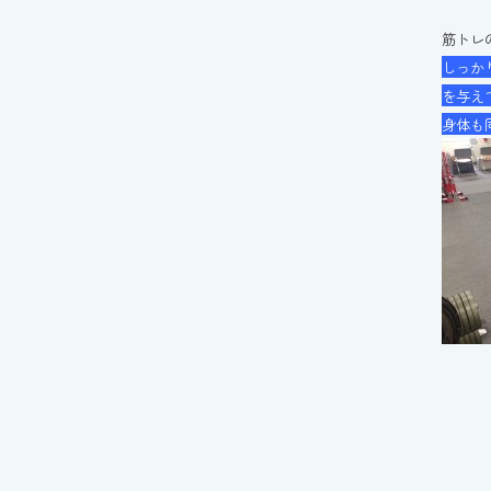
筋トレ
しっか
を与え
身体も