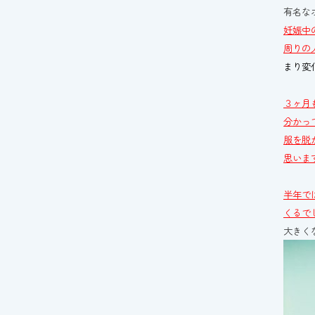
有名な
妊娠中
周りの
まり変
３ヶ月
分かっ
服を脱
思いま
半年で
くるで
大きく