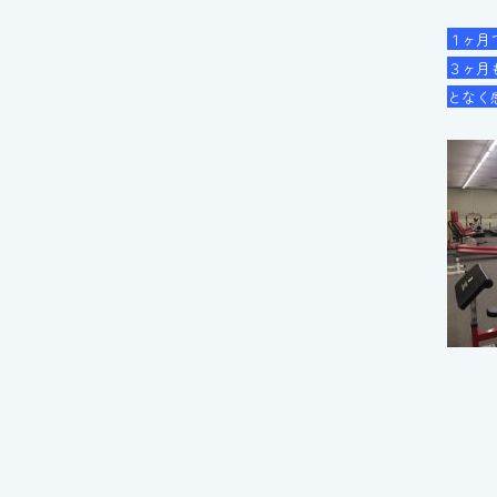
１ヶ月
３ヶ月
となく