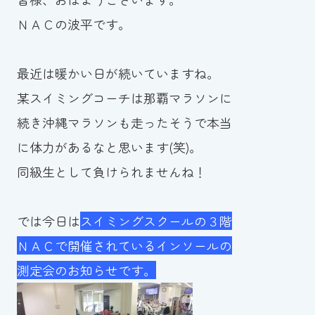
ＮＡＣの波平です。
お知らせ
カレンダー
最近は暖かい日が続いていますね。
某スイミングコーチは那覇マラソンに
波スイタイムズ
続き沖縄マラソンも走ったそうで本当
お問い合わせ
に体力があるなと思います(笑)。
同級生として負けられませんね！
Tel.098-863-7264
では今日は
スイミングスクールの３階
平日 9:00～22:00｜土祝 9:00～21:00
ＮＡＣで開催されているインソールの
測定会のお知らせです。
メールでお問い合わせ