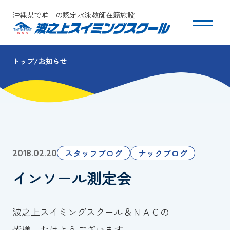
沖縄県で唯一の認定水泳教師在籍施設
トップ
お知らせ
スクールについて
コース・クラス紹介
体験・入会
スタッフブログ
ナックブログ
2018.02.20
団体会員募集
インソール測定会
保護者の方へ
波之上スイミングスクール＆ＮＡＣの
採用情報
皆様、おはようございます。