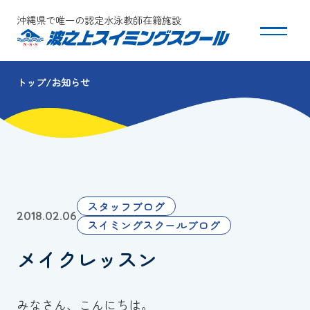
沖縄県で唯一の認定水泳教師在籍施設
トップ
お知らせ
スクールについて
コース・クラス紹介
体験・入会
スタッフブログ
2018.02.06
団体会員募集
スイミングスクールブログ
メイクレッスン
保護者の方へ
採用情報
みなさん、こんにちは。