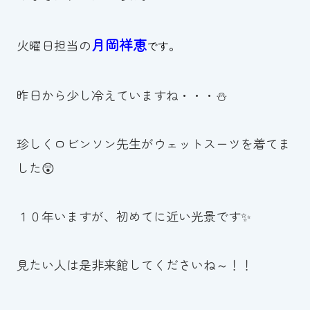
お知らせ
月岡祥恵
火曜日担当の
です。
カレンダー
昨日から少し冷えていますね・・・⛄
波スイタイムズ
お問い合わせ
珍しくロビンソン先生がウェットスーツを着てま
した😲
Tel.098-863-7264
１０年いますが、初めてに近い光景です✨
平日 9:00～22:00｜土祝 9:00～21:00
見たい人は是非来館してくださいね～！！
メールでお問い合わせ