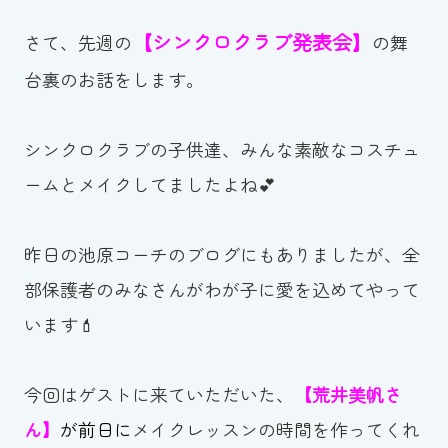
スイミングスクールの
体験申し込みはこちら!
【シンクロクラブ発表会】
さて、先週の
の舞
台裏のお話をします。
シンクロクラブの子供達、みんな素敵なコスチュ
ームとメイクしてましたよね💕
昨日の池原コーチのブログにもありましたが、全
部保護者のみなさんがわが子に愛を込めてやって
います💄
今回はゲストに来ていただいた、
【荒井美帆さ
ん】
が
前日に
メイクレッスンの時間を作ってくれ