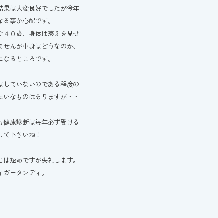
結果は大変良好でしたが今年
なる事か心配です。
ぐ４０歳、身体は衰えを見せ
ませんが中身はどうなのか、
になるところです。
はしていないのである程度の
たいなものはありますが・・
も健康診断は毎年必ず受ける
して下さいね！
日は短めですが失礼します。
ィガータンディ。