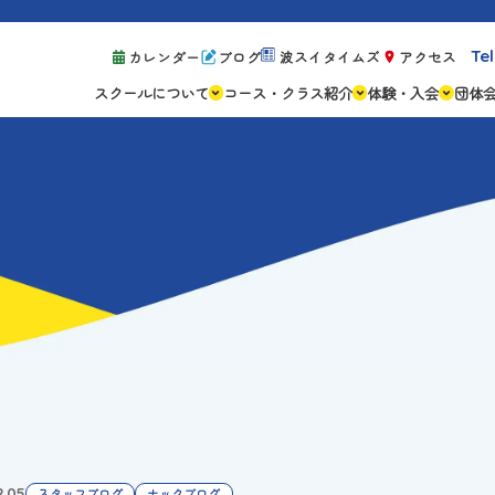
Tel
カレンダー
ブログ
波スイタイムズ
アクセス
スクールについて
コース・クラス紹介
体験・入会
団体
スクールの特徴
ジュニアスクール
体験レッスン案
設備紹介
アスリートコース
体験予約の流れ
親子コース
キャンペーン情
成人コース
よくある質問
ご入会手続き
ご入会費・月会
各種注意事項
2.05
スタッフブログ
ナックブログ