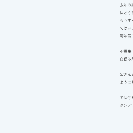
去年の
はどう
もうす
てはい
毎年気
不摂生
自信み
皆さん
ように
では今
タンデ