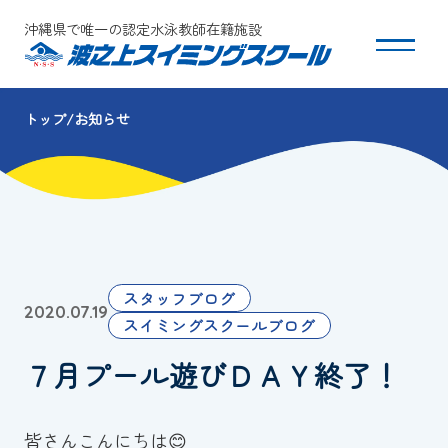
沖縄県で唯一の認定水泳教師在籍施設
トップ
お知らせ
スクールについて
コース・クラス紹介
体験・入会
スタッフブログ
2020.07.19
団体会員募集
スイミングスクールブログ
７月プール遊びＤＡＹ終了！
保護者の方へ
採用情報
皆さんこんにちは😊