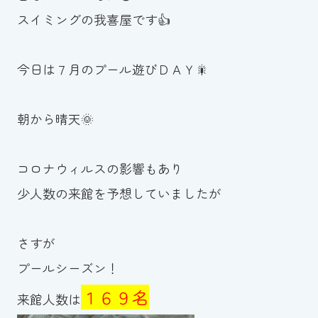
スイミングの我喜屋です👍
お知らせ
カレンダー
今日は７月のプール遊びＤＡＹ🎇
波スイタイムズ
朝から晴天🌞
お問い合わせ
コロナウィルスの影響もあり
少人数の来館を予想していましたが
Tel.098-863-7264
平日 9:00～22:00｜土祝 9:00～21:00
さすが
プールシーズン！
メールでお問い合わせ
１６９名
来館人数は