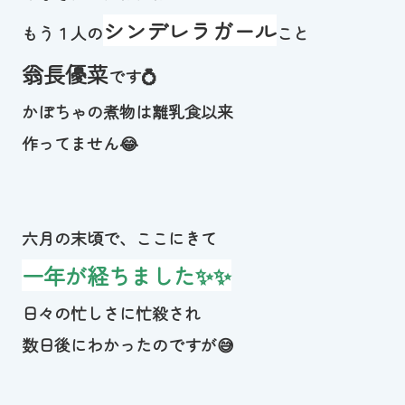
シンデレラガール
お知らせ
もう１人の
こと
翁長優菜
です💍
カレンダー
かぼちゃの煮物は離乳食以来
波スイタイムズ
作ってません😂
お問い合わせ
六月の末頃で、ここにきて
Tel.098-863-7264
一年が経ちました✨✨
平日 9:00～22:00｜土祝 9:00～21:00
日々の忙しさに忙殺され
数日後にわかったのですが😅
メールでお問い合わせ