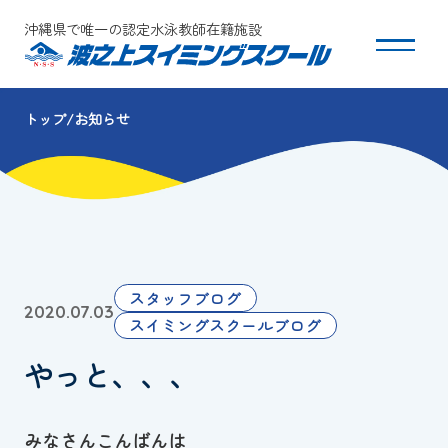
沖縄県で唯一の認定水泳教師在籍施設
トップ
お知らせ
スクールについて
コース・クラス紹介
体験・入会
スタッフブログ
2020.07.03
団体会員募集
スイミングスクールブログ
やっと、、、
保護者の方へ
採用情報
みなさんこんばんは