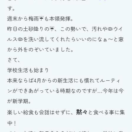
す。
お知らせ
週末から梅雨☔️も本領発揮。
カレンダー
昨日の土砂降りの☔️、この勢いで、汚れや🦠ウイ
ルス🦠を洗い流してくれたらいいのになぁ〜と窓
波スイタイムズ
から外をのぞいていました。
お問い合わせ
さて、
学校生活も始まり
本来ならば4月からの新生活にも慣れてルーティ
Tel.098-863-7264
ンができあがっている時期なのですが…今年は今
平日 9:00～22:00｜土祝 9:00～21:00
が新学期。
黙々
楽しい給食も会話はせずに、
と食べる事に集
メールでお問い合わせ
中！