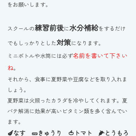
をお願いします。
練習前後
水分補給
スクールの
に
をするだけ
対策
でもしっかりとした
になります。
名前を書いて下さい
ミニボトルや水筒には必ず
ね
。
それから、食事に夏野菜や豆腐などを取り入れま
しょう。
夏野菜は火照ったカラダを冷やしてくれます。夏
バテ解消に効果が高いビタミン類を多く含んでい
ます。
🍆なす 🥒きゅうり 🍅トマト 🌽とうもろ