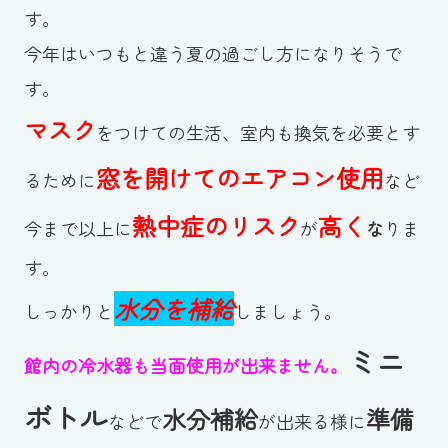
す。
今年はいつもと違う夏の過ごし方になりそうで
す。
マスク
をつけての生活、室内も換気を必要とす
窓を開けてのエアコン使用
るために
など
熱中症のリスク
高く
今まで以上に
が
な
りま
す。
水分を補給
しっかりと
しましょう。
ミニ
館内の冷水器も当面使用が出来ません。
ボトル
水分補給
準備
などで
が出来る様に