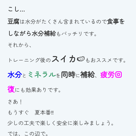
こし…
豆腐
食事を
は水分がたくさん含まれているので
しながら水分補給
もバッチリです。
それから、
スイカ
🍉
トレーニング後の
もおススメです。
水分
ミネラル
同時
補給
疲労回
、
と
を
に
復
にも効果ありです。
さあ！
もうすぐ 夏本番‼
少しの工夫で楽しく安全に楽しみましょう。
では、この辺で。