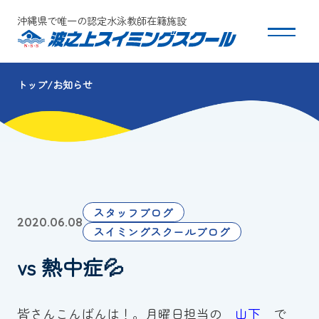
沖縄県で唯一の認定水泳教師在籍施設
トップ
お知らせ
スクールについて
コース・クラス紹介
体験・入会
スタッフブログ
2020.06.08
団体会員募集
スイミングスクールブログ
vs 熱中症💦
保護者の方へ
採用情報
皆さんこんばんは！。月曜日担当の
山下
で