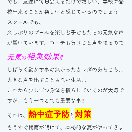
でも、友達に毎日会えるだけで嬉しい、学校に登
スイミングスクールの
体験申し込みはこちら!
校出来ることが楽しいと感じているのでしょう。
スクールでも、
久しぶりのプールを楽しむ子どもたちの元気な声
が響いています。コーチも負けじと声を張るので
相乗効果
元気
の
⁇
しばらく動かす事の無かったカラダのあちこち…
大きな声を出すこともない生活…
これから少しずつ身体を慣らしていくのが大切で
すが、もう一つとても重要な事‼
熱中症予防
対策
それは、
と
もうすぐ梅雨が明けて、本格的な夏がやってきま