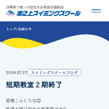
沖縄県で唯一の認定水泳教師在籍施設
トップ
お知らせ
スクールについて
コース・クラス紹介
体験・入会
スイミングスクールブログ
2024.07.27
団体会員募集
短期教室２期終了
保護者の方へ
皆様こんにちは😊
採用情報
毎週土曜日担当の我喜屋です👍