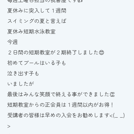
夏休みに突入して１週間
お知らせ
スイミングの夏と言えば
カレンダー
夏休み短期水泳教室
今週
波スイタイムズ
２日間の短期教室が２期終了しました😍
お問い合わせ
初めてプールはいる子も
泣き出す子も
いましたが
Tel.098-863-7264
最後はみんな笑顔で終える事ができました👏
平日 9:00～22:00｜土祝 9:00～21:00
短期教室からの正会員は１週間以内がお得！
受講者の皆様は早めの入会をお勧めします<(_ _)
メールでお問い合わせ
>