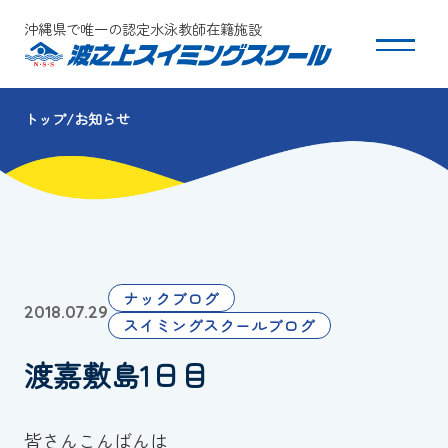
沖縄県で唯一の認定水泳教師在籍施設
トップ
お知らせ
スクールについて
コース・クラス紹介
体験・入会
ナックブログ
2018.07.29
団体会員募集
スイミングスクールブログ
渡嘉敷島1日目
保護者の方へ
採用情報
皆さんこんばんは