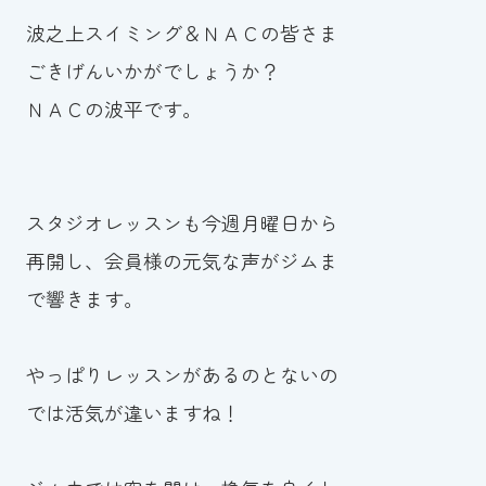
波之上スイミング＆ＮＡＣの皆さま
お知らせ
ごきげんいかがでしょうか？
カレンダー
ＮＡＣの波平です。
波スイタイムズ
お問い合わせ
スタジオレッスンも今週月曜日から
再開し、会員様の元気な声がジムま
で響きます。
Tel.098-863-7264
平日 9:00～22:00｜土祝 9:00～21:00
やっぱりレッスンがあるのとないの
では活気が違いますね！
メールでお問い合わせ