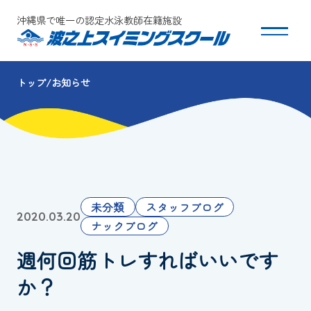
沖縄県で唯一の認定水泳教師在籍施設
トップ
お知らせ
スクールについて
コース・クラス紹介
体験・入会
未分類
スタッフブログ
2020.03.20
団体会員募集
ナックブログ
週何回筋トレすればいいです
保護者の方へ
か？
採用情報