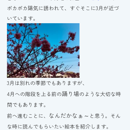
ポカポカ陽気に誘われて、すぐそこに3月が近づ
お知らせ
いています。
カレンダー
波スイタイムズ
お問い合わせ
3月は別れの季節でもありますが、
Tel.098-863-7264
踊り場
4月への階段を上る前の
のような大切な時
平日 9:00～22:00｜土祝 9:00～21:00
間でもあります。
メールでお問い合わせ
なんだかなぁ～
前へ進むことに、
と思う。そん
な時に読んでもらいたい絵本を紹介します。