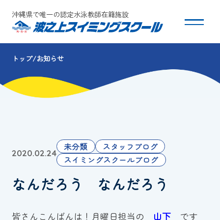
沖縄県で唯一の認定水泳教師在籍施設
トップ
お知らせ
スクールについて
コース・クラス紹介
体験・入会
未分類
スタッフブログ
2020.02.24
団体会員募集
スイミングスクールブログ
なんだろう なんだろう
保護者の方へ
採用情報
皆さんこんばんは！月曜日担当の
山下
です