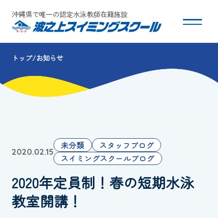
沖縄県で唯一の認定水泳教師在籍施設
トップ
お知らせ
スクールについて
コース・クラス紹介
体験・入会
未分類
スタッフブログ
2020.02.15
団体会員募集
スイミングスクールブログ
2020年定員制！春の短期水泳
保護者の方へ
教室開講！
採用情報