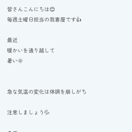
皆さんこんにちは😊
お知らせ
毎週土曜日担当の我喜屋です👍
カレンダー
最近
波スイタイムズ
暖かいを通り越して
お問い合わせ
暑い🌞
Tel.098-863-7264
急な気温の変化は体調を崩しがち
平日 9:00～22:00｜土祝 9:00～21:00
注意しましょう💦
メールでお問い合わせ