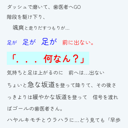
ダッシュで磨いて、歯医者へGO
階段を駆け下り、
颯爽
と走りだすつもりが…
足が
足が
前に出ない。
足が
「．．．何なん？」
気持ちと足は上がるのに 前へは…出ない
急な坂道
ちょいと
を登って降りて、その後さ
緩やかな坂道
っきよりは
を登って 信号を渡れ
ゴール
ば
の歯医者さん。
ハヤルキモチ
ウラハラ
と
に…どう見ても「早歩