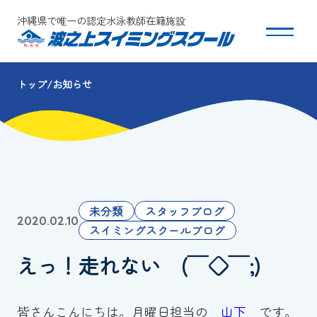
沖縄県で唯一の認定水泳教師在籍施設
トップ
お知らせ
スクールについて
コース・クラス紹介
体験・入会
未分類
スタッフブログ
2020.02.10
団体会員募集
スイミングスクールブログ
えっ！走れない (￣◇￣;)
保護者の方へ
採用情報
皆さんこんにちは。月曜日担当の
山下
です。