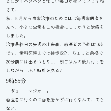
とにかくバタバタと忙しい毎日が続いていますね
スイミングスクールの
体験申し込みはこちら!
さて、
私、10月から虫歯治療のためにほぼ毎週歯医者さ
んへ。小さな虫歯もこの機会にしっかりと治療を
しました。
治療最終日の先週の出来事。歯医者の予約は10時
です。歯科医院までは徒歩15分。ちょっと余裕で
20分前には出るつもり… 朝ごはんの後片付けを
しながら ふと時計を見ると
9時55分
「ぎぇー マジかー」
歯医者に行くのに歯を磨かずに行くなんて、でき
ない。