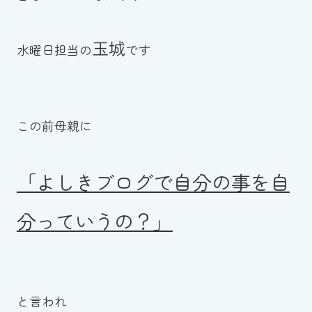
お知らせ
玉城
水曜日担当の
です
カレンダー
波スイタイムズ
この前母親に
お問い合わせ
「よしきブログで自分の事を自
Tel.098-863-7264
分っていうの？」
平日 9:00～22:00｜土祝 9:00～21:00
メールでお問い合わせ
と言われ