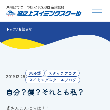
沖縄県で唯一の認定水泳教師在籍施設
トップ
お知らせ
スクールについて
コース・クラス紹介
体験・入会
未分類
スタッフブログ
2019.12.25
団体会員募集
スイミングスクールブログ
自分？僕？それとも私？
保護者の方へ
採用情報
皆さんこんにちは！！