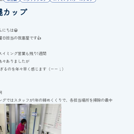
縄カップ
んにちは😀
曜日担当の我喜屋です👍
スイミング営業も残り1週間
色々ありましたが
過ぎるのを年々早く感じます（ーー；）
例
ングではスタッフが1年の締めくくりで、各担当場所を掃除の最中