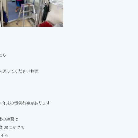
たら
を送ってくださいね👏
も年末の恒例行事があります
後の練習は
数108にかけて
スイム