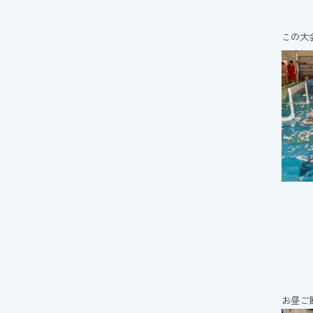
この大
お昼ご