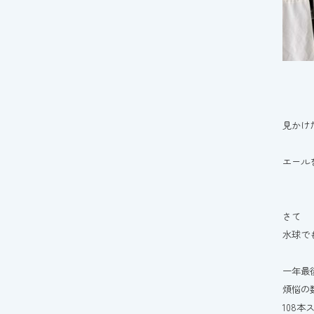
見かけ
エール
さて
水球で
一年最
煩悩の
108本