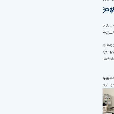
沖
さんこ
毎週土
今年の
今年も
1年が
年末恒
スイミ