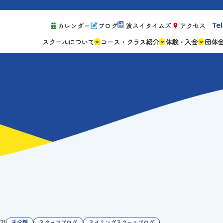
Tel
カレンダー
ブログ
波スイタイムズ
アクセス
スクールについて
コース・クラス紹介
体験・入会
団体
スクールの特徴
ジュニアスクール
体験レッスン案
設備紹介
アスリートコース
体験予約の流れ
親子コース
キャンペーン情
成人コース
よくある質問
ご入会手続き
ご入会費・月会
各種注意事項
.21
未分類
スタッフブログ
スイミングスクールブログ