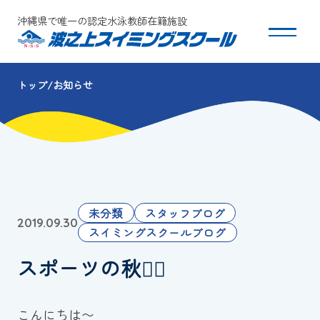
沖縄県で唯一の認定水泳教師在籍施設
トップ
お知らせ
スクールについて
コース・クラス紹介
体験・入会
未分類
スタッフブログ
2019.09.30
団体会員募集
スイミングスクールブログ
スポーツの秋🏃‍♀️
保護者の方へ
採用情報
こんにちは〜