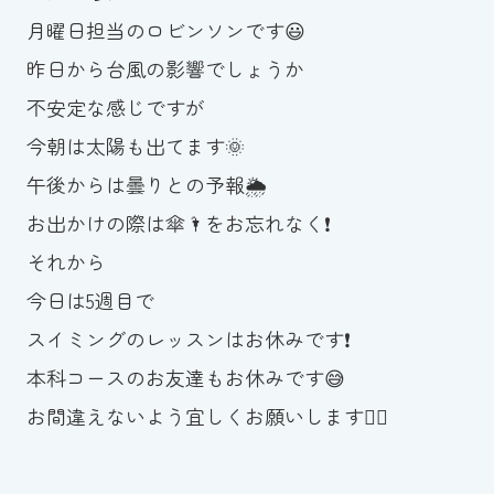
月曜日担当のロビンソンです😃
お知らせ
昨日から台風の影響でしょうか
カレンダー
不安定な感じですが
今朝は太陽も出てます🌞
波スイタイムズ
午後からは曇りとの予報🌦
お問い合わせ
お出かけの際は傘🌂をお忘れなく❗️
それから
今日は5週目で
Tel.098-863-7264
スイミングのレッスンはお休みです❗️
平日 9:00～22:00｜土祝 9:00～21:00
本科コースのお友達もお休みです😅
お間違えないよう宜しくお願いします🙇‍♀️
メールでお問い合わせ