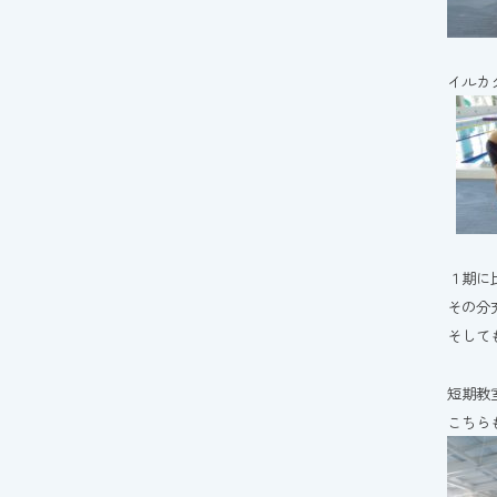
イルカ
１期に
その分
そして
短期教
こちら