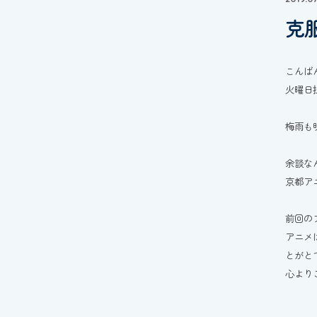
克
こんば
火曜日
梅雨も
余談な
京都ア
前回の
アニメ
とがと
心より