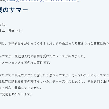
服のサマー
んは。
担当、長嶺です！
明け、本格的な夏がやってくる！と思いきや雨だったり気まぐれな天気に振
んですが、最近個人的に衝撃を受けたニュースがありました。
ニメーションさんでの火災事件です。
ブログで二次元オタクだと話したと思うんですが、そんなわたしにとってす
は世界に誇れる日本の素晴らしいカルチャー文化だと思うし、それを創り上
ても残念で言葉になりません。
ご冥福をお祈りします。