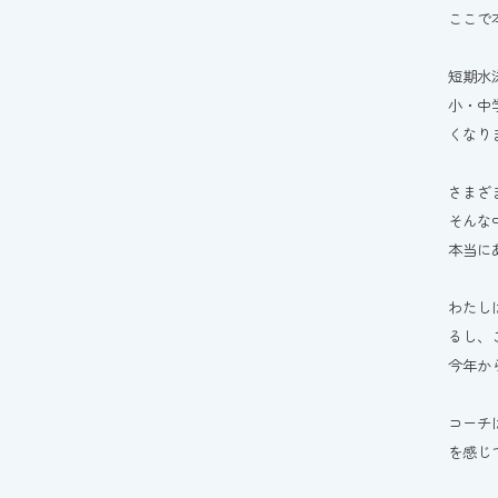
ここで
短期水
小・中
くなり
さまざ
そんな
本当に
わたし
るし、
今年か
コーチ
を感じ