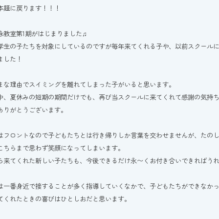
本題に戻ります！！！
泳教室第1期がはじまりました♫
学生の子たちを対象にしているのですが毎年来てくれる子や、以前スクール
ました！
まな理由でスイミングを離れてしまった子がいると思います。
中、夏休みの短期の期間だけでも、再び当スクールに来てくれて感謝の気持
ありがとうございます。
はフロントなので子どもたちとは行き帰りしか言葉を交わせませんが、たの
こちらまで思わず笑顔になってしまいます。
ら来てくれた新しい子たちも、今後できるだけ永〜くお付き合いできればう
は一番身近で接することが多く指導していくなかで、子どもたちができなか
てくれたときの喜びはひとしおだと思います。