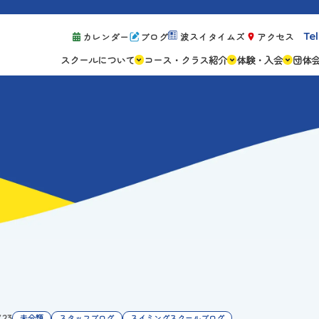
Tel
カレンダー
ブログ
波スイタイムズ
アクセス
スクールについて
コース・クラス紹介
体験・入会
団体
スクールの特徴
ジュニアスクール
体験レッスン案
設備紹介
アスリートコース
体験予約の流れ
親子コース
キャンペーン情
成人コース
よくある質問
ご入会手続き
ご入会費・月会
各種注意事項
.23
未分類
スタッフブログ
スイミングスクールブログ