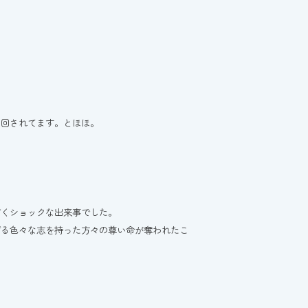
り回されてます。とほほ。
ごくショックな出来事でした。
げる色々な志を持った方々の尊い命が奪われたこ