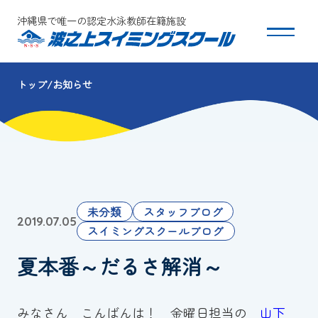
沖縄県で唯一の認定水泳教師在籍施設
トップ
お知らせ
スクールについて
コース・クラス紹介
体験・入会
未分類
スタッフブログ
2019.07.05
団体会員募集
スイミングスクールブログ
夏本番～だるさ解消～
保護者の方へ
採用情報
みなさん こんばんは！ 金曜日担当の
山下