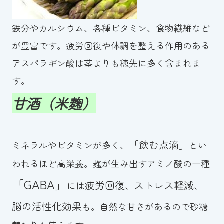
鉄分やカルシウム、各種ビタミン、食物繊維など
が豊富です。疲労回復や体調を整える作用のある
アスパラギン酸は茎よりも穂先に多く含まれま
す。
甘酒（米麹）
「飲む点滴」
ミネラルやビタミンが多く、
とい
われるほど高栄養。麹が生み出すアミノ酸の一種
「GABA」
疲労回復
ストレス軽減
には
、
、
脳の活性化効果
も。自然な甘さがあるので砂糖