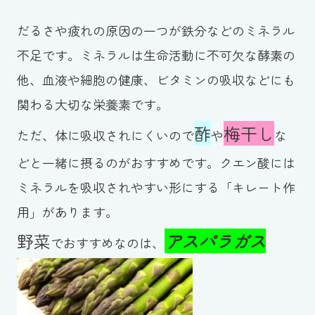
スイミングスクールの
体験申し込みはこちら!
だるさや疲れの原因の一つが鉄分などのミネラル
不足です。ミネラルは生命活動に不可欠な酵素の
他、血液や細胞の健康、ビタミンの吸収などにも
関わる大切な栄養素です。
酢
梅干し
ただ、体に吸収されにくいので
や
な
どと一緒に摂るのがおすすめです。クエン酸には
ミネラルを吸収されやすい形にする「キレート作
用」があります。
野菜
アスパラガス
でおすすめなのは、