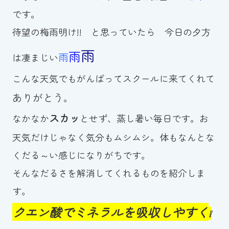
です。
お知らせ
待望の梅雨明け!! と思っていたら 今日の夕方
カレンダー
雨
雨
雨
は凄まじい
波スイタイムズ
こんな天気でもがんばってスクールに来てくれて
ありがとう
。
お問い合わせ
スカッ
なかなか
とせず、蒸し暑い毎日です。お
天気だけじゃなく気分もムシムシ。体もなんとな
Tel.098-863-7264
くだる～い感じになりがちです。
平日 9:00～22:00｜土祝 9:00～21:00
そんなだるさを解消してくれるものを紹介しま
す。
メールでお問い合わせ
クエン酸でミネラルを吸収しやすく
❕