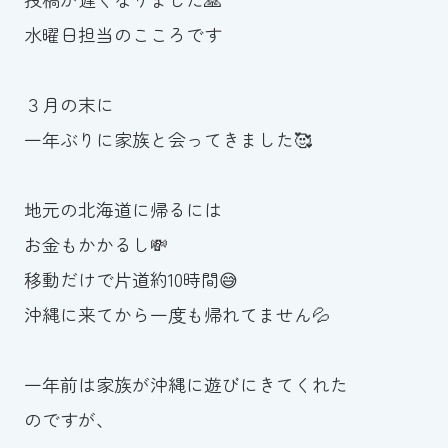
水曜日担当のこころです
お知らせ
カレンダー
３月の末に
一年ぶりに家族と会ってきました🥰
波スイタイムズ
お問い合わせ
地元の北海道に帰るには
お金もかかるし💸
移動だけで片道約10時間😅
Tel.098-863-7264
沖縄に来てから一度も帰れてません💦
平日 9:00～22:00｜土祝 9:00～21:00
一年前は家族が沖縄に遊びにきてくれた
メールでお問い合わせ
のですが、