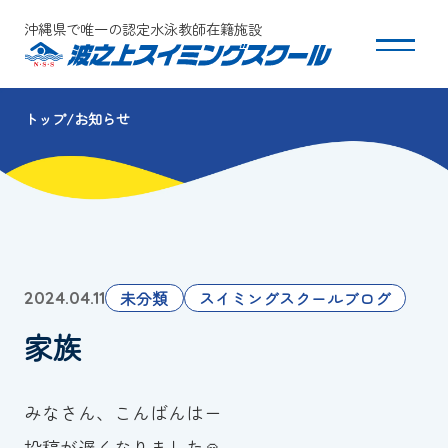
沖縄県で唯一の認定水泳教師在籍施設
トップ
お知らせ
スクールについて
コース・クラス紹介
体験・入会
未分類
スイミングスクールブログ
2024.04.11
団体会員募集
家族
保護者の方へ
みなさん、こんばんはー
採用情報
投稿が遅くなりました🙏