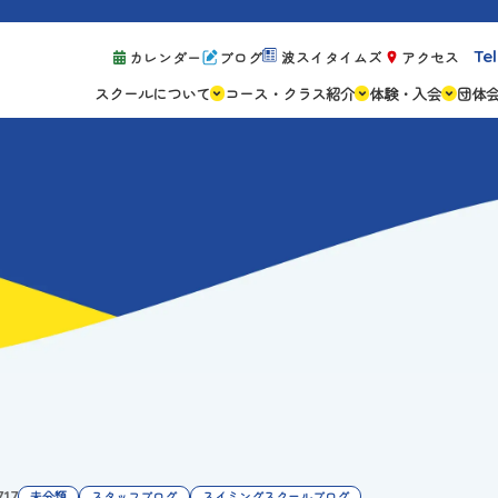
Tel
カレンダー
ブログ
波スイタイムズ
アクセス
スクールについて
コース・クラス紹介
体験・入会
団体
スクールの特徴
ジュニアスクール
体験レッスン案
設備紹介
アスリートコース
体験予約の流れ
親子コース
キャンペーン情
成人コース
よくある質問
ご入会手続き
ご入会費・月会
各種注意事項
.17
未分類
スタッフブログ
スイミングスクールブログ