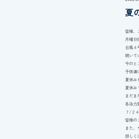
夏
皆様、
月曜日
台風４
続いて
今のと
子供達
夏休み
夏休み
まだま
各泳力
７/２
皆様の
また、
詳しく