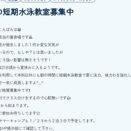
の短期水泳教室募集中
こんばんは😁
担当の喜舎場です🙇
号が発生しました！何か変な天気が
いるので、もしや？とは思いましたが
ころ強い影響は無さそうです！
は21日頃から夏休みに入るようです。
を利用して本科以外にも朝の時間に短期水泳教室で更に泳力、体力わを強化し
で一気に成長しますよ^_^
だ絶賛募集中てす❗️
別でクラス分けをするので心配無いです👍
４から始まります。
ご参加お待ちしてます☆
サマーキャンプも７／２９から２泊３日で予定してます。
はHP掲示板にて確認して下さい,