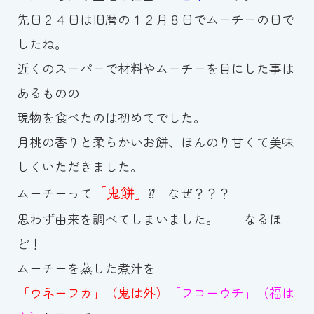
先日２４日は旧暦の１２月８日でムーチーの日で
お知らせ
したね。
カレンダー
近くのスーパーで材料やムーチーを目にした事は
あるものの
波スイタイムズ
現物を食べたのは初めてでした。
お問い合わせ
月桃の香りと柔らかいお餅、ほんのり甘くて美味
しくいただきました。
「鬼餅」
ムーチーって
⁇ なぜ？？？
Tel.098-863-7264
思わず由来を調べてしまいました。 なるほ
平日 9:00～22:00｜土祝 9:00～21:00
ど！
ムーチーを蒸した煮汁を
メールでお問い合わせ
「ウネーフカ」（鬼は外）
「フコーウチ」（福は