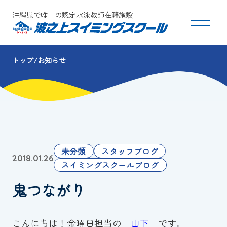
沖縄県で唯一の認定水泳教師在籍施設
トップ
お知らせ
スクールについて
コース・クラス紹介
体験・入会
未分類
スタッフブログ
2018.01.26
団体会員募集
スイミングスクールブログ
鬼つながり
保護者の方へ
採用情報
こんにちは！金曜日担当の
山下
です。