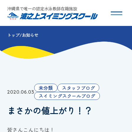
沖縄県で唯一の認定水泳教師在籍施設
トップ
お知らせ
スクールについて
コース・クラス紹介
体験・入会
未分類
スタッフブログ
2020.06.03
団体会員募集
スイミングスクールブログ
まさかの値上がり！？
保護者の方へ
採用情報
皆さんこんにちは！