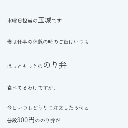
お知らせ
玉城
水曜日担当の
です
カレンダー
僕は仕事の休憩の時のご飯はいつも
波スイタイムズ
お問い合わせ
のり弁
ほっともっとの
Tel.098-863-7264
食べてるわけですが、
平日 9:00～22:00｜土祝 9:00～21:00
今日いつもどうりに注文したら何と
メールでお問い合わせ
300円
普段
ののり弁が